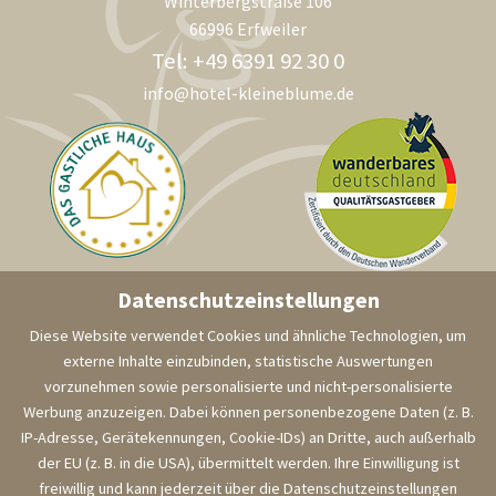
Winterbergstraße 106
66996 Erfweiler
Tel: +49 6391 92 30 0
info@hotel-kleineblume.de
Datenschutzeinstellungen
Melden Sie sich hier
Diese Website verwendet Cookies und ähnliche Technologien, um
für den Newsletter an.
externe Inhalte einzubinden, statistische Auswertungen
Besuchen Sie uns
vorzunehmen sowie personalisierte und nicht-personalisierte
auf Facebook!
Werbung anzuzeigen. Dabei können personenbezogene Daten (z. B.
IP-Adresse, Gerätekennungen, Cookie-IDs) an Dritte, auch außerhalb
der EU (z. B. in die USA), übermittelt werden. Ihre Einwilligung ist
freiwillig und kann jederzeit über die Datenschutzeinstellungen