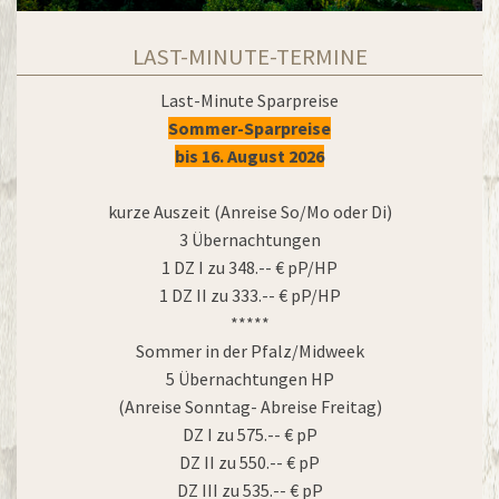
LAST-MINUTE-TERMINE
Last-Minute Sparpreise
Sommer-Sparpreise
bis 16. August 2026
kurze Auszeit (Anreise So/Mo oder Di)
3 Übernachtungen
1 DZ I zu 348.-- € pP/HP
1 DZ II zu 333.-- € pP/HP
*****
Sommer in der Pfalz/Midweek
5 Übernachtungen HP
(Anreise Sonntag- Abreise Freitag)
DZ I zu 575.-- € pP
DZ II zu 550.-- € pP
DZ III zu 535.-- € pP