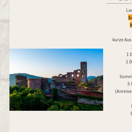
La
S
kurze Aus
1 
1 D
Somme
5
(Anreise