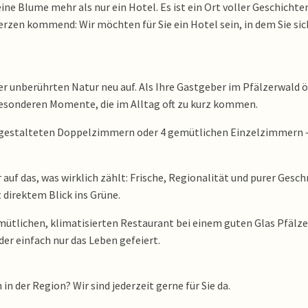
ine Blume mehr als nur ein Hotel. Es ist ein Ort voller Geschicht
Herzen kommend: Wir möchten für Sie ein Hotel sein, in dem Sie sic
 der unberührten Natur neu auf. Als Ihre Gastgeber im Pfälzerwald ö
besonderen Momente, die im Alltag oft zu kurz kommen.
h gestalteten Doppelzimmern oder 4 gemütlichen Einzelzimmern 
r auf das, was wirklich zählt: Frische, Regionalität und purer Ges
direktem Blick ins Grüne.
mütlichen, klimatisierten Restaurant bei einem guten Glas Pfälze
er einfach nur das Leben gefeiert.
n der Region? Wir sind jederzeit gerne für Sie da.