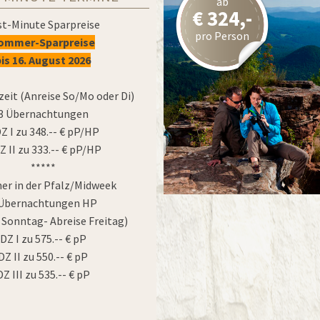
ab
€ 324,-
st-Minute Sparpreise
pro Person
ommer-Sparpreise
bis 16. August 2026
zeit (Anreise So/Mo oder Di)
3 Übernachtungen
DZ I zu 348.-- € pP/HP
Z II zu 333.-- € pP/HP
*****
r in der Pfalz/Midweek
 Übernachtungen HP
 Sonntag- Abreise Freitag)
DZ I zu 575.-- € pP
DZ II zu 550.-- € pP
DZ III zu 535.-- € pP